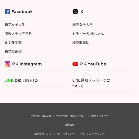
梅花女子大学
梅花女子大学
情報メディア学科
セラピー犬 梅ちゃん
食文化学部
梅花歌劇団
梅花歌劇団
LINE通知メッセージに
ついて
学内向け（BCCS)
学内者向け（梅花メール）
動画ギャラリー
採用情報
梅花学園リンク
サイトポリシー
プライバシーポリシー