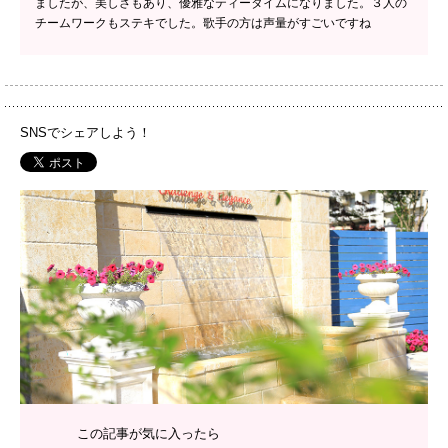
ましたが、美しさもあり、優雅なティータイムになりました。３人の
チームワークもステキでした。歌手の方は声量がすごいですね
SNSでシェアしよう！
PH
この記事が気に入ったら