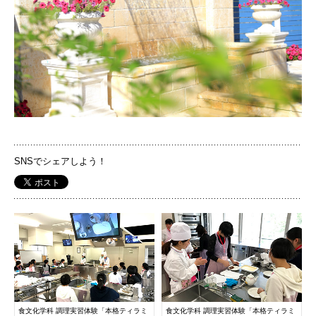
国際交流
産学連携
入試情報
SNSでシェアしよう！
交通アクセス
PHOTO
PH
代表
072-643-6221
入試広報部
食文化学科 調理実習体験「本格ティラミ
食文化学科 調理実習体験「本格ティラミ