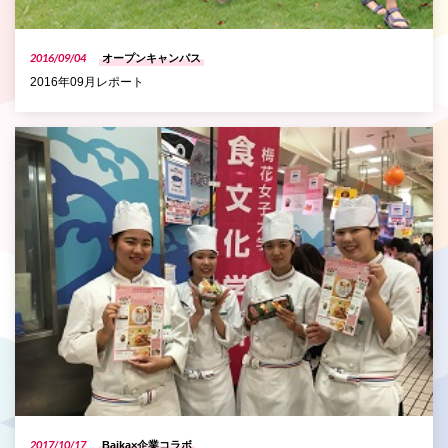
2016/09/04
オープンキャンパス
2016年09月レポート
P
2017/10/17
Baika×企業コラボ