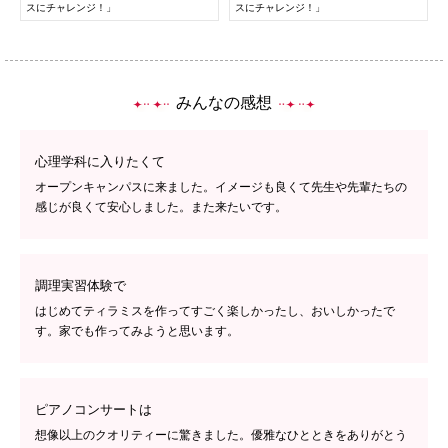
スにチャレンジ！」
スにチャレンジ！」
072-643-6566
みんなの感想
心理学科に入りたくて
オープンキャンパスに来ました。イメージも良くて先生や先輩たちの
感じが良くて安心しました。また来たいです。
お問い合わせ
交通アクセス
サイトマップ
English
BCCS
梅花メール
入学前プログラム
調理実習体験で
はじめてティラミスを作ってすごく楽しかったし、おいしかったで
す。家でも作ってみようと思います。
ピアノコンサートは
想像以上のクオリティーに驚きました。優雅なひとときをありがとう