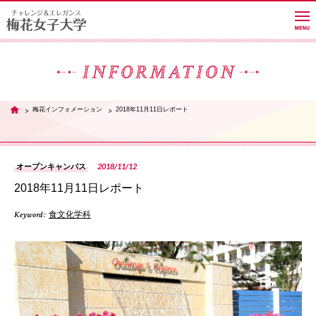
大学紹介
梅花インフォメーション
2018年11月11日レポート
TOP
学部・学科・大学院
2018/11/12
オープンキャンパス
2018年11月11日レポート
教員紹介サイト
Keyword :
食文化学科
キャンパスライフ
PH
進路・就職