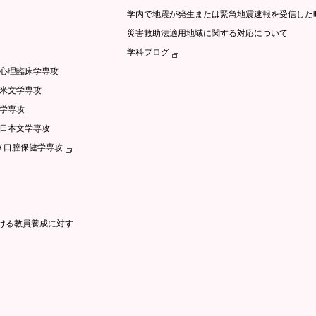
学内で地震が発生または緊急地震速報を受信した
災害救助法適用地域に関する対応について
学科ブログ
/心理臨床学専攻
英米文学専攻
文学専攻
語日本文学専攻
/ 口腔保健学専攻
ける教員養成に対す