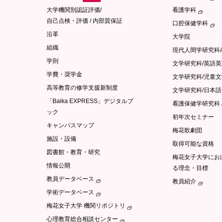
大学機関別認証評価/
看護学科
自己点検・評価 / 内部質保証
口腔保健学科
沿革
大学院
組織
現代人間学研究科
学則
文学研究科/英語
学費・奨学金
文学研究科/児童
高等教育の修学支援新制度
文学研究科/日本
「Baika EXPRESS」デジタルブ
看護保健学研究科 
ック
初年次セミナー
キャンパスマップ
梅花歌劇団
施設・設備
取得可能な資格
図書館・教育・研究
梅花女子大学にお
情報公開
る理念・目標
教員データベース
教員紹介
学術データベース
梅花女子大学 機関リポジトリ
心理教育総合相談センター