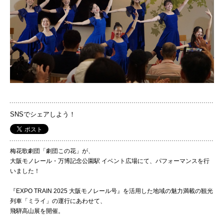
国際交流
産学連携
入試情報
SNSでシェアしよう！
交通アクセス
梅花歌劇団「劇団この花」が、
大阪モノレール・万博記念公園駅 イベント広場にて、パフォーマンスを行
代表
いました！
072-643-6221
『EXPO TRAIN 2025 大阪モノレール号』を活用した地域の魅力満載の観光
列車「ミライ」の運行にあわせて、
飛騨高山展を開催。
入試広報部