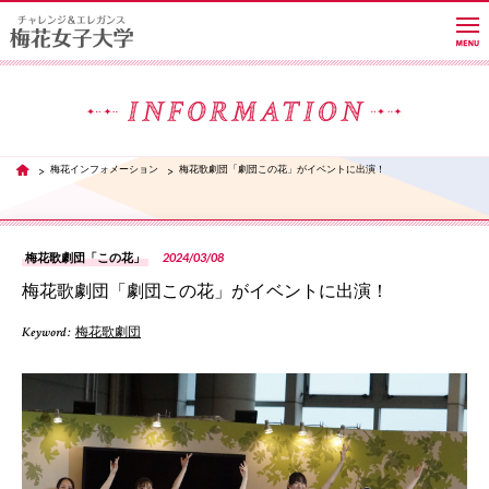
大学紹介
梅花インフォメーション
梅花歌劇団「劇団この花」がイベントに出演！
TOP
学部・学科・大学院
2024/03/08
梅花歌劇団「この花」
梅花歌劇団「劇団この花」がイベントに出演！
教員紹介サイト
Keyword :
梅花歌劇団
キャンパスライフ
PH
進路・就職