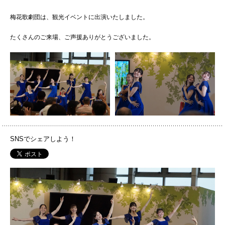
072-643-6566
梅花歌劇団は、観光イベントに出演いたしました。
たくさんのご来場、ご声援ありがとうございました。
PHOTO
PH
お問い合わせ
交通アクセス
サイトマップ
English
SNSでシェアしよう！
BCCS
梅花メール
入学前プログラム
PH