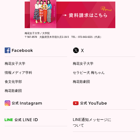
梅花女子大学／大学院
〒567-8578 大阪府茨木市宿久庄2-19-5 TEL：072-643-6221（代表）
梅花女子大学
梅花女子大学
情報メディア学科
セラピー犬 梅ちゃん
食文化学部
梅花歌劇団
梅花歌劇団
LINE通知メッセージに
ついて