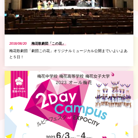
2018/08/20
梅花歌劇団「この花」
梅花歌劇団「劇団この花」オリジナルミュージカル公開までいよいよあ
と５日！
P