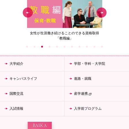
の花」
女性が生涯働き続けることのできる資格取得
梅花女子
「教職編」
大学紹介
学部・学科・大学院
キャンパスライフ
進路・就職
国際交流
産学連携
入試情報
入学前プログラム