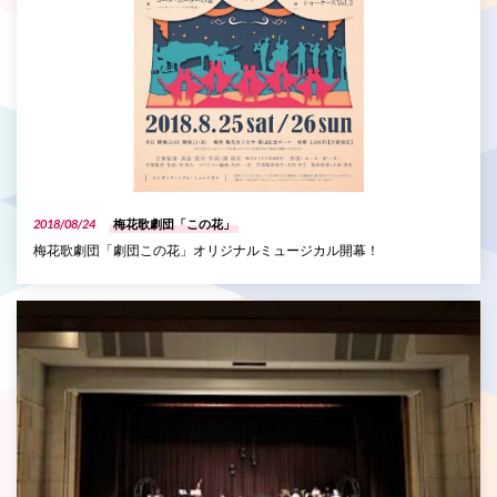
2018/08/24
梅花歌劇団「この花」
梅花歌劇団「劇団この花」オリジナルミュージカル開幕！
P