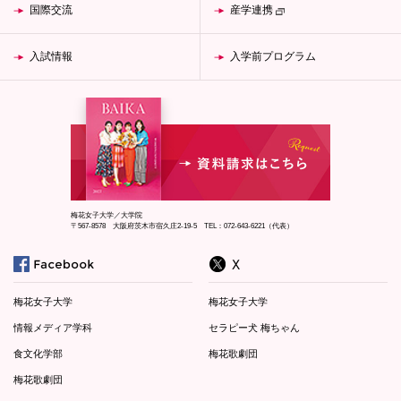
国際交流
産学連携
入試情報
入学前プログラム
梅花女子大学／大学院
〒567-8578 大阪府茨木市宿久庄2-19-5 TEL：072-643-6221（代表）
梅花女子大学
梅花女子大学
情報メディア学科
セラピー犬 梅ちゃん
食文化学部
梅花歌劇団
梅花歌劇団