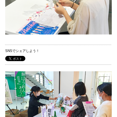
国際交流
産学連携
入試情報
SNSでシェアしよう！
交通アクセス
PH
代表
072-643-6221
入試広報部