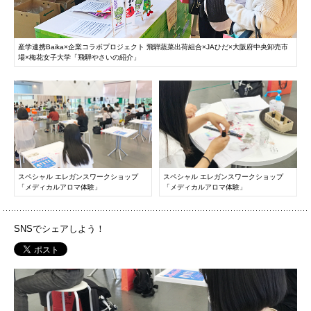
072-643-6566
産学連携Baika×企業コラボプロジェクト 飛騨蔬菜出荷組合×JAひだ×大阪府中央卸売市
場×梅花女子大学「飛騨やさいの紹介」
PHOTO
PH
お問い合わせ
交通アクセス
サイトマップ
English
スペシャル エレガンスワークショップ
スペシャル エレガンスワークショップ
「メディカルアロマ体験」
「メディカルアロマ体験」
BCCS
梅花メール
入学前プログラム
SNSでシェアしよう！
PH