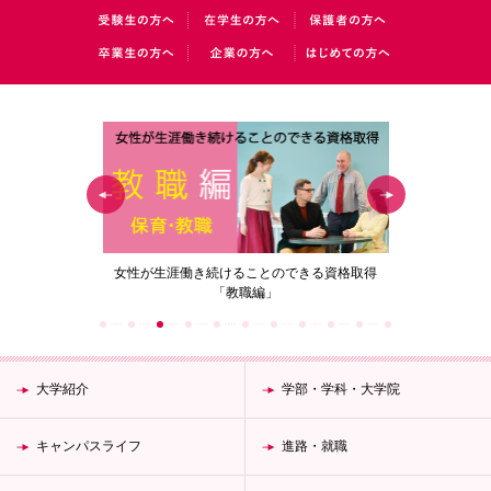
の花」
女性が生涯働き続けることのできる資格取得
梅花女子
「教職編」
大学紹介
学部・学科・大学院
キャンパスライフ
進路・就職