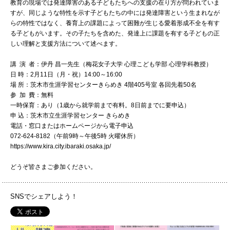
教育の現場では発達障害のある子どもたちへの支援の在り方が問われていま
072-643-6566
すが、同じような特性を示す子どもたちの中には発達障害という生まれなが
らの特性ではなく、養育上の課題によって困難が生じる愛着形成不全を有す
る子どもがいます。その子たちを含めた、発達上に課題を有する子どもの正
しい理解と支援方法について述べます。
講 演 者：伊丹 昌一先生（梅花女子大学 心理こども学部 心理学科教授）
日 時：2月11日（月・祝）14:00～16:00
場 所：茨木市生涯学習センターきらめき 4階405号室 各回先着50名
参 加 費：無料
一時保育：あり（1歳から就学前まで有料。8日前までに要申込）
申 込：茨木市立生涯学習センター きらめき
電話・窓口またはホームページから電子申込
お問い合わせ
交通アクセス
サイトマップ
English
072-624-8182（午前9時～午後5時 火曜休所）
BCCS
梅花メール
入学前プログラム
https://www.kira.city.ibaraki.osaka.jp/
どうぞ皆さまご参加ください。
SNSでシェアしよう！