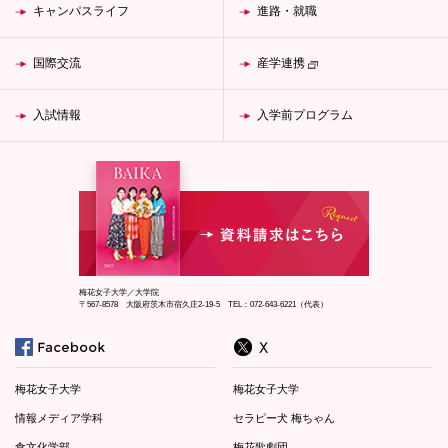
キャンパスライフ
進路・就職
国際交流
産学連携
入試情報
入学前プログラム
梅花女子大学／大学院
〒567-8578 大阪府茨木市宿久庄2-19-5 TEL：072-643-6221（代表）
梅花女子大学
梅花女子大学
情報メディア学科
セラピー犬 梅ちゃん
食文化学部
梅花歌劇団