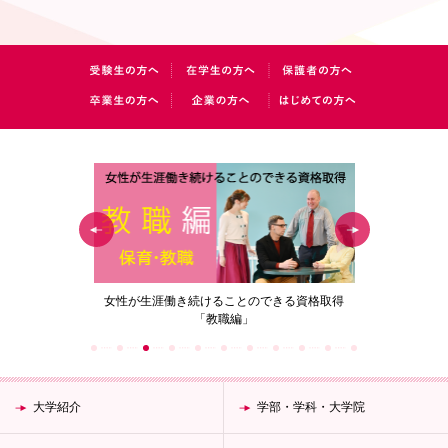
の花」
女性が生涯働き続けることのできる資格取得
梅花女子
「教職編」
大学紹介
学部・学科・大学院