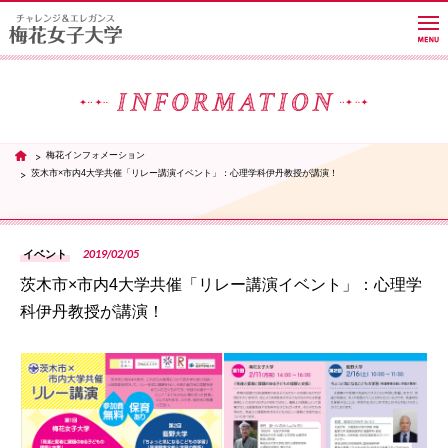
大学紹介
梅花インフォメーション
TOP
茨木市×市内4大学共催「リレー講演イベント」：心理学科伊丹教授が講演！
学部・学科・大学院
2019/02/05
イベント
教員紹介サイト
茨木市×市内4大学共催「リレー講演イベント」：心理学
科伊丹教授が講演！
キャンパスライフ
PH
進路・就職