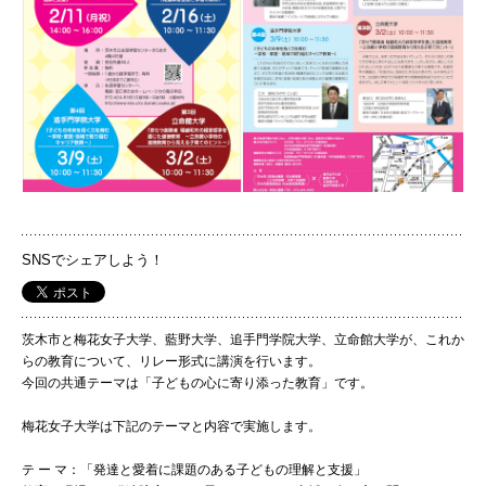
国際交流
産学連携
入試情報
SNSでシェアしよう！
交通アクセス
茨木市と梅花女子大学、藍野大学、追手門学院大学、立命館大学が、これか
代表
らの教育について、リレー形式に講演を行います。
072-643-6221
今回の共通テーマは「子どもの心に寄り添った教育」です。
梅花女子大学は下記のテーマと内容で実施します。
テ ー マ：「発達と愛着に課題のある子どもの理解と支援」
入試広報部