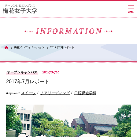
大学紹介
梅花インフォメーション
2017年7月レポート
TOP
学部・学科・大学院
2017/07/16
オープンキャンパス
2017年7月レポート
教員紹介サイト
Keyword :
スイーツ
チアリーディング
口腔保健学科
キャンパスライフ
PH
進路・就職