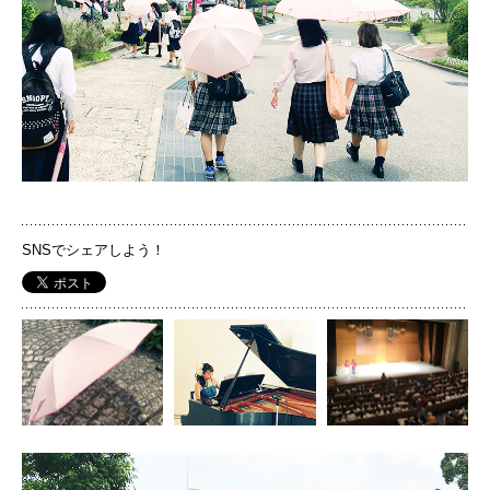
国際交流
産学連携
入試情報
SNSでシェアしよう！
交通アクセス
PHOTO
PHOTO
PH
代表
072-643-6221
PH
入試広報部