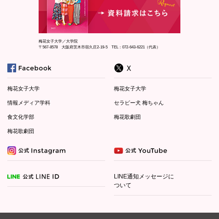
梅花女子大学／大学院
〒567-8578 大阪府茨木市宿久庄2-19-5 TEL：072-643-6221（代表）
梅花女子大学
梅花女子大学
情報メディア学科
セラピー犬 梅ちゃん
食文化学部
梅花歌劇団
梅花歌劇団
LINE通知メッセージに
ついて