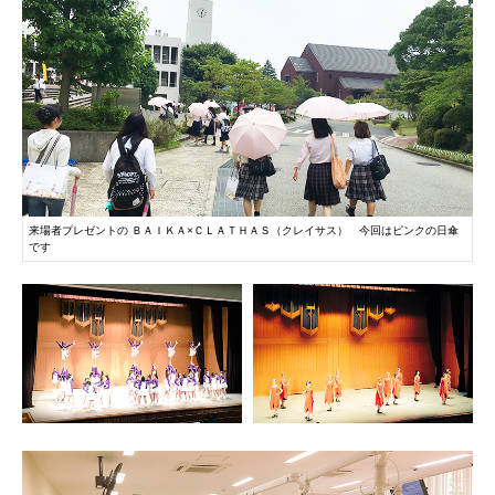
072-643-6566
来場者プレゼントの ＢＡＩＫＡ×ＣＬＡＴＨＡＳ（クレイサス） 今回はピンクの日傘
です
お問い合わせ
交通アクセス
サイトマップ
English
PHOTO
PH
BCCS
梅花メール
入学前プログラム
PH