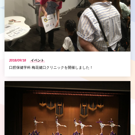
2018/09/18
イベント
口腔保健学科 梅花健口クリニックを開催しました！
P