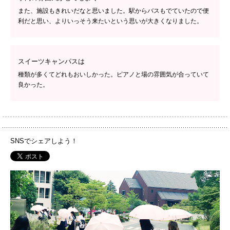
また、施設もきれいだなと思いました。駅からバスもでていたので便
利だと思い、よりいっそう来たいという思いが大きくなりました。
スイーツキャンパスは
種類が多くてどれもおいしかった。ピアノと場の雰囲気が合っていて
良かった。
SNSでシェアしよう！
PH