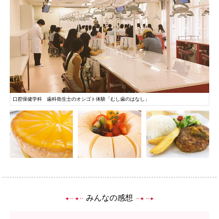
口腔保健学科 歯科衛生士のオシゴト体験「むし歯のはなし」
PHOTO
PHOTO
PH
みんなの感想