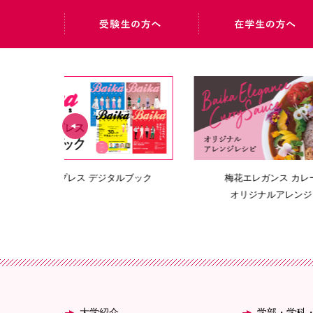
AIDERS
BAIKA 14+α「仕上げ磨き応援サイト」
大学紹介
学部・学科