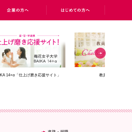
み
梅花ブログ
Bai
進路・就職