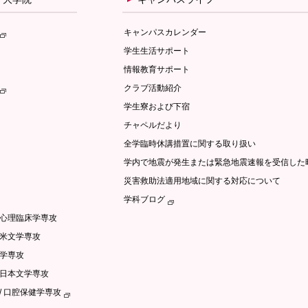
キャンパスカレンダー
学生生活サポート
情報教育サポート
クラブ活動紹介
学生寮および下宿
チャペルだより
全学臨時休講措置に関する取り扱い
学内で地震が発生または緊急地震速報を受信した
災害救助法適用地域に関する対応について
学科ブログ
/心理臨床学専攻
英米文学専攻
文学専攻
語日本文学専攻
/ 口腔保健学専攻