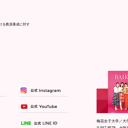
ける教員養成に対す
梅花女子大学／大
〒567-8578 大阪