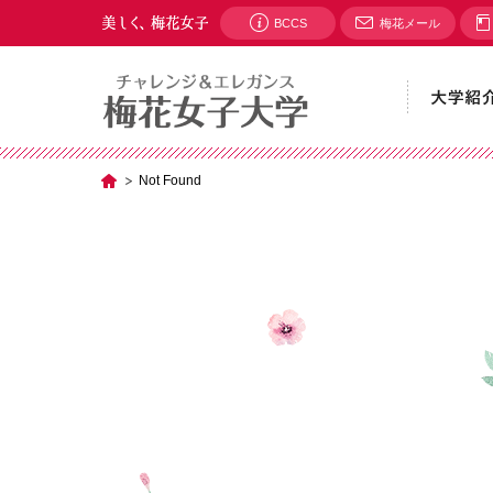
BCCS
梅花メール
Not Found
TOP