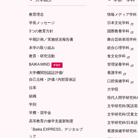
教育理念
情報メディア学科
学長メッセージ
日本文化学科
3つの教育方針
国際教養学科
中期計画／実施状況報告書
舞台芸術表現学科
本学の取り組み
総合心理学科
教育・研究活動
食文化学科
BAIKA MIND
管理栄養学科
大学機関別認証評価/
看護学科
自己点検・評価 / 内部質保証
口腔保健学科
沿革
大学院
組織
現代人間学研究科
学則
文学研究科/英語
学費・奨学金
文学研究科/児童
高等教育の修学支援新制度
文学研究科/日本
「Baika EXPRESS」デジタルブ
看護保健学研究科 
ック