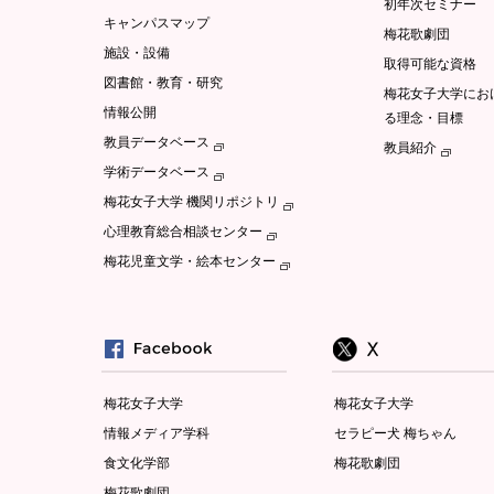
初年次セミナー
キャンパスマップ
梅花歌劇団
施設・設備
取得可能な資格
図書館・教育・研究
梅花女子大学にお
情報公開
る理念・目標
教員データベース
教員紹介
学術データベース
梅花女子大学 機関リポジトリ
心理教育総合相談センター
梅花児童文学・絵本センター
梅花女子大学
梅花女子大学
情報メディア学科
セラピー犬 梅ちゃん
食文化学部
梅花歌劇団
梅花歌劇団