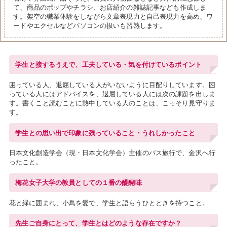
て、商品のポップやチラシ、お店紹介の雑誌記事なども作成しま
す。架空の職業体験をしながら文章表現力と自己表現力を高め、ワ
ードやエクセルなどパソコンの扱いも習熟します。
学生と接するうえで、工夫している・気を付けているポイント
困っている人、退屈している人がいないように目配りしています。困
っている人にはアドバイスを、退屈している人には次の課題を出しま
す。書くこと読むことに熱中している人のことは、こっそり見守りま
す。
学生との思い出で印象に残っていること・うれしかったこと
日本文化創造学会（現・日本文化学会）主催のバス旅行で、金沢へ行
ったこと。
梅花女子大学の教員としての１番の醍醐味
花と緑に囲まれ、小鳥を愛で、学生と語らうひとときを持つこと。
先生ご自身にとって、学生とはどのような存在ですか？