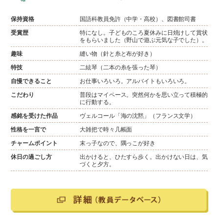
保持資格
国語科教員免許（中学・高校）、図書館司書
受賞歴
特になし。子どものころ夏休みに日焼けして賞状
をもらいました（野山で遊ぶ元気な子でした）。
趣味
縫い物（針と糸と布が好き）
特技
二絃琴（二本の糸を張った琴）
自慢できること
お仕事いろいろ。アルバイトもいろいろ。
こだわり
普段はマイペース。突然何かを思い立って積極的
に行動する。
感銘を受けた作品
ヴェルコール「海の沈黙」（フランス文学）
性格を一言で
大雑把で時々几帳面
チャームポイント
末っ子なので、隅っこが好き
休日の過ごし方
出かけると、ひたすら歩く。出かけない日は、気
づくと夕方。