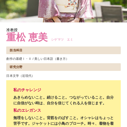
准教授
重松 恵美
シゲマツ エミ
担当科目
創作の基礎Ⅰ・Ⅱ / 美しい日本語（書き方）
研究分野
日本文学（近現代）
私のチャレンジ
あきらめないこと。続けること。つながっていること。自分
に自信がない時は、自分を信じてくれる人を信じます。
私のエレガンス
無理をしないこと。背筋をのばすこと。オシャレはちょっと
苦手です。ジャケットには小鳥のブローチ。時々、着物を着