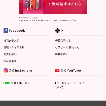
梅花女子大学／大学院
〒567-8578 大阪府茨木市宿久庄2-19-5 TEL：072-643-6221（代表）
梅花女子大学
梅花女子大学
情報メディア学科
セラピー犬 梅ちゃん
食文化学部
梅花歌劇団
梅花歌劇団
LINE通知メッセージに
ついて