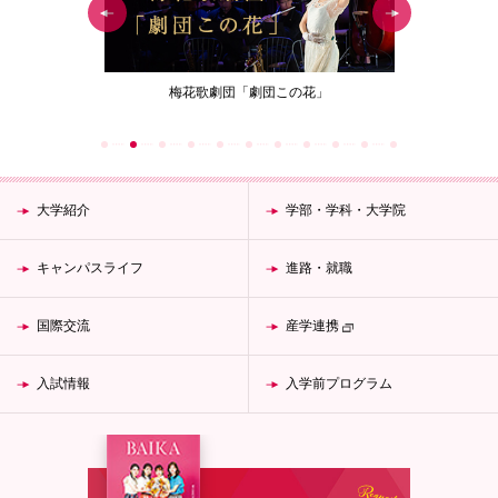
ジェクト
梅花歌劇団「劇団この花」
女性が生涯働
大学紹介
学部・学科・大学院
キャンパスライフ
進路・就職
国際交流
産学連携
入試情報
入学前プログラム