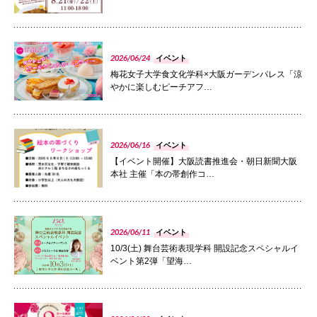
国際交流
PHOTO
2026/06/24
イベント
梅花女子大学食文化学科×大阪ガーデンパレス「涼
産学連携
やかに楽しむピーチアフ…
入試情報
PHOTO
2026/06/16
イベント
【イベント開催】大阪読書推進会・朝日新聞大阪
本社 主催「本の帯創作コ…
交通アクセス
PHOTO
2026/06/11
代表
イベント
072-643-6221
10/3(土) 舞台芸術表現学科 開設記念スペシャルイ
ベント第2弾「望海…
PHOTO
入試広報部