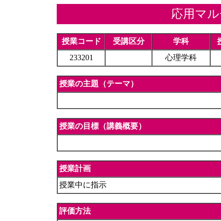
応用マル
授業コード
受講区分
学科
233201
心理学科
授業の主題（テーマ）
授業の目標（講義概要）
授業計画
授業中に指示
評価方法