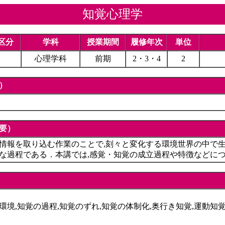
知覚心理学
区分
学科
授業期間
履修年次
単位
心理学科
前期
2・3・4
2
）
要）
情報を取り込む作業のことで,刻々と変化する環境世界の中で
な過程である．本講では,感覚・知覚の成立過程や特徴などに
境,知覚の過程,知覚のずれ,知覚の体制化,奥行き知覚,運動知