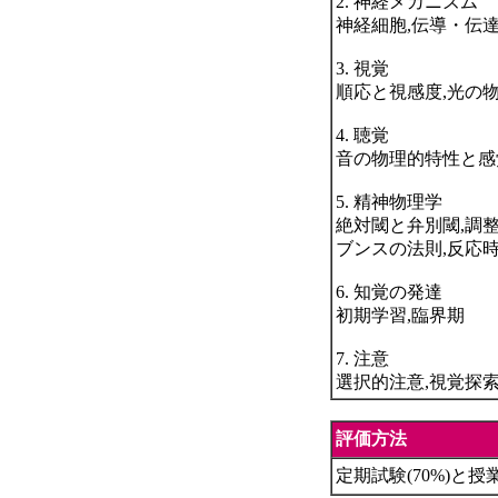
2. 神経メカニズム
神経細胞,伝導・伝達
3. 視覚
順応と視感度,光の
4. 聴覚
音の物理的特性と感
5. 精神物理学
絶対閾と弁別閾,調整
ブンスの法則,反応
6. 知覚の発達
初期学習,臨界期
7. 注意
選択的注意,視覚探
評価方法
定期試験(70%)と授