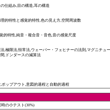
の仕組み,目の構造,耳の構造
物理的特性と感覚的特性,色の見え方,空間周波数
覚的特性,純音・複合音・音色,音の感覚尺度
法,極限法,恒常法,ウェーバー・フェヒナーの法則,マグニチュ
時間,ドンダースの減算法
索,ポップアウト,意図的過程と自動的過程
業時の小テスト(30%)