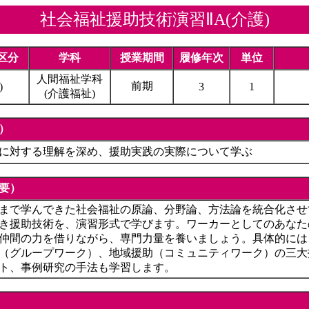
社会福祉援助技術演習ⅡA(介護)
区分
学科
授業期間
履修年次
単位
人間福祉学科
前期
)
3
1
(介護福祉)
）
に対する理解を深め、援助実践の実際について学ぶ
要）
まで学んできた社会福祉の原論、分野論、方法論を統合化させ
き援助技術を、演習形式で学びます。ワーカーとしてのあなた
仲間の力を借りながら、専門力量を養いましょう。具体的には
（グループワーク）、地域援助（コミュニティワーク）の三大
ト、事例研究の手法も学習します。