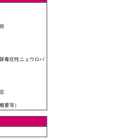
癌
症性ニュウロパ
症
概要等）