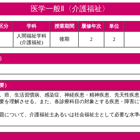
医学一般Ⅱ〈介護福祉〉
区分
学科
授業期間
履修年次
単位
人間福祉学科
後期
2
2
(介護福祉)
）
要）
、癌、生活習慣病、感染症、神経疾患・精神疾患、先天性疾患
要を理解させる。また、各診療科目の対象とする疾患・障害に
題について、介護福祉士あるいは社会福祉士として必要な水準