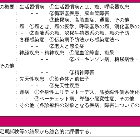
の概要：生活習慣病 ①生活習慣病とは、癌、呼吸器疾患
 －－ ②循環器疾患、脳血管障害
 －－ ③糖尿病、高脂血症、通風、その他
 ①癌とは、癌の疫学、呼吸器系の癌、消化器系の
 ②血液系の癌、泌尿生殖器系の癌、癌の予防
種感染症 ①伝染病予防法から感染症法へ
： －－ ②老人と感染症
経疾患・精神疾患 ①脳血管障害、痴呆
 －－ ②パーキンソン病、糖尿病性・尿毒
その他
 ： －－ ③精神障害
先天性疾患 ①染色体と遺伝子
： －－ ②先天性疾患
難病 ①全身性エリテマトーデス、筋萎縮性側索硬化
－－ ②ベーチェット病、脊髄小脳変性症、その他
その他（各診療科の対象となる疾病、障害についての
定期試験等の結果から総合的に評価する。