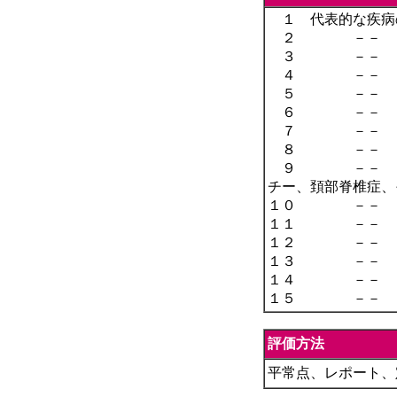
１ 代表的な疾病
２ －－ ：
３ －－ ：
４ －－ ：癌
５ －－ ：－
６ －－ ：各
７ －－ 
８ －－ ：神
９ －－ ：
チー、頚部脊椎症、
１０ －－
１１ －－ ：
１２ －－ 
１３ －－ ：
１４ －－ ：
１５ －－ ：
評価方法
平常点、レポート、