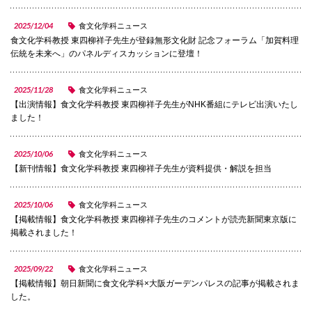
国際交流
2025/12/04
食文化学科ニュース
食文化学科教授 東四柳祥子先生が登録無形文化財 記念フォーラム「加賀料理
伝統を未来へ」のパネルディスカッションに登壇！
産学連携
2025/11/28
食文化学科ニュース
【出演情報】食文化学科教授 東四柳祥子先生がNHK番組にテレビ出演いたし
ました！
入試情報
2025/10/06
食文化学科ニュース
【新刊情報】食文化学科教授 東四柳祥子先生が資料提供・解説を担当
交通アクセス
2025/10/06
食文化学科ニュース
【掲載情報】食文化学科教授 東四柳祥子先生のコメントが読売新聞東京版に
代表
掲載されました！
072-643-6221
2025/09/22
食文化学科ニュース
【掲載情報】朝日新聞に食文化学科×大阪ガーデンパレスの記事が掲載されま
した。
入試広報部