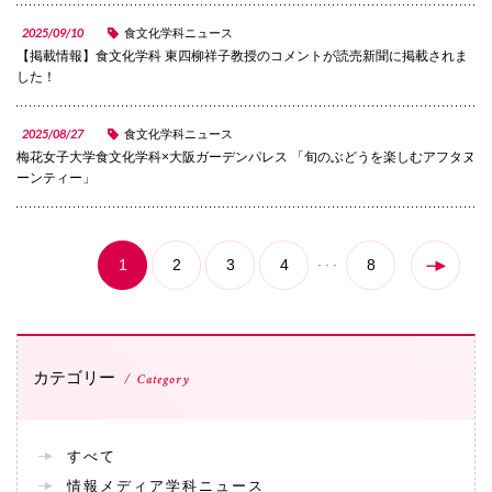
072-643-6566
2025/09/10
食文化学科ニュース
【掲載情報】食文化学科 東四柳祥子教授のコメントが読売新聞に掲載されま
した！
2025/08/27
食文化学科ニュース
梅花女子大学食文化学科×大阪ガーデンパレス 「旬のぶどうを楽しむアフタヌ
ーンティー」
1
2
3
4
8
お問い合わせ
交通アクセス
サイトマップ
English
BCCS
梅花メール
入学前プログラム
カテゴリー
Category
すべて
情報メディア学科ニュース