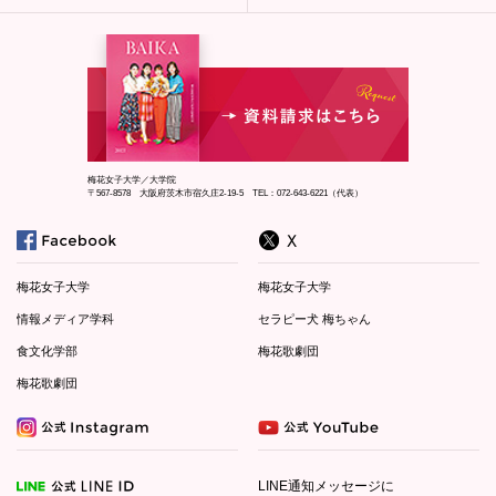
梅花女子大学／大学院
〒567-8578 大阪府茨木市宿久庄2-19-5 TEL：072-643-6221（代表）
梅花女子大学
梅花女子大学
情報メディア学科
セラピー犬 梅ちゃん
食文化学部
梅花歌劇団
梅花歌劇団
LINE通知メッセージに