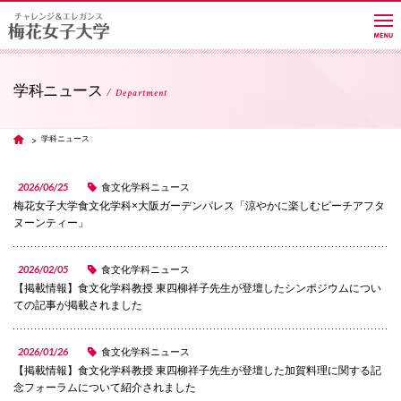
学科ニュース
Department
大学紹介
学科ニュース
TOP
学部・学科・大学院
2026/06/25
食文化学科ニュース
梅花女子大学食文化学科×大阪ガーデンパレス「涼やかに楽しむピーチアフタ
ヌーンティー」
教員紹介サイト
2026/02/05
食文化学科ニュース
【掲載情報】食文化学科教授 東四柳祥子先生が登壇したシンポジウムについ
キャンパスライフ
ての記事が掲載されました
2026/01/26
食文化学科ニュース
進路・就職
【掲載情報】食文化学科教授 東四柳祥子先生が登壇した加賀料理に関する記
念フォーラムについて紹介されました