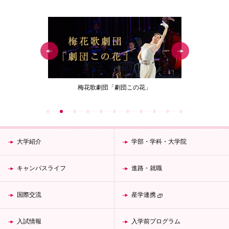
ジェクト
梅花歌劇団「劇団この花」
女性が生涯働
大学紹介
学部・学科・大学院
キャンパスライフ
進路・就職
国際交流
産学連携
入試情報
入学前プログラム